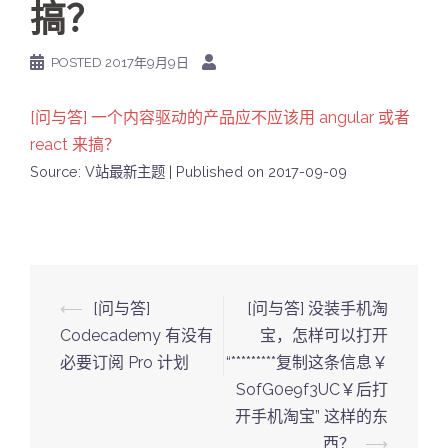
搞？
POSTED
2017年9月9日
[问与答] 一个内容驱动的产品应不应该用 angular 或者
react 来搞？
Source: V站最新主题
Published on 2017-09-09
Post
⟵
[问与答]
[问与答] 没装手机淘
navigation
Codecademy 有没有
宝，怎样可以打开
必要订阅 Pro 计划
“*********复制这条信息￥
SofG0e9f3UC￥后打
开手机淘宝” 这样的东
西？
⟶