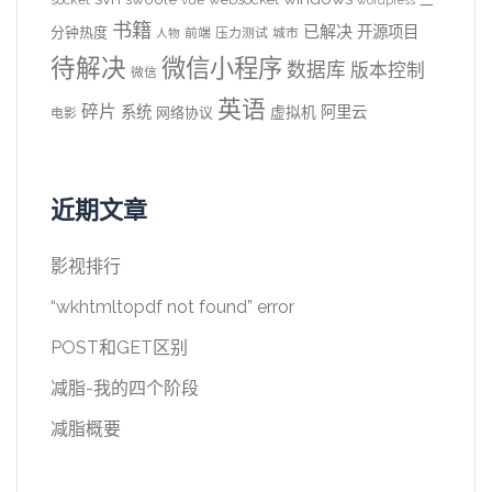
socket
vue
wordpress
书籍
已解决
开源项目
分钟热度
前端
压力测试
城市
人物
待解决
微信小程序
数据库
版本控制
微信
英语
碎片
系统
阿里云
虚拟机
网络协议
电影
近期文章
影视排行
“wkhtmltopdf not found” error
POST和GET区别
减脂-我的四个阶段
减脂概要