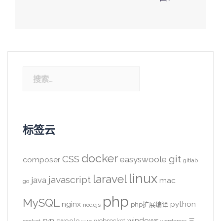
搜
索：
标签云
docker
CSS
git
easyswoole
composer
gitlab
linux
laravel
javascript
java
mac
go
php
MySQL
nginx
python
php扩展编译
nodejs
svn
windows
swoole
websocket
三