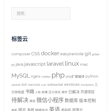
搜
索：
标签云
docker
CSS
git
easyswoole
composer
gitlab
linux
laravel
javascript
java
mac
go
php
MySQL
nginx
python
php扩展编译
nodejs
svn
windows
swoole
websocket
三
socket
vue
wordpress
书籍
已解决
开源项目
分钟热度
前端
压力测试
城市
人物
待解决
微信小程序
数据库
版本控制
微信
英语
碎片
系统
阿里云
虚拟机
网络协议
电影