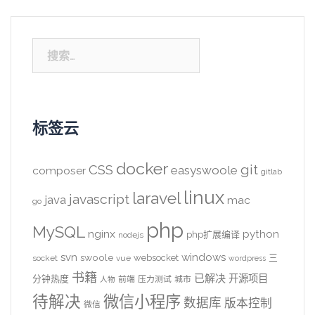
搜
索：
标签云
docker
CSS
git
easyswoole
composer
gitlab
linux
laravel
javascript
java
mac
go
php
MySQL
nginx
python
php扩展编译
nodejs
svn
windows
swoole
websocket
三
socket
vue
wordpress
书籍
已解决
开源项目
分钟热度
前端
压力测试
城市
人物
待解决
微信小程序
数据库
版本控制
微信