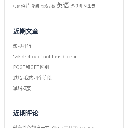
英语
碎片
系统
阿里云
虚拟机
网络协议
电影
近期文章
影视排行
“wkhtmltopdf not found” error
POST和GET区别
减脂-我的四个阶段
减脂概要
近期评论
辣条拌鱼翅
发表在《
linux工具之screen
》