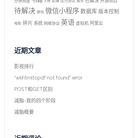
书籍
已解决
开源项目
分钟热度
前端
压力测试
城市
人物
待解决
微信小程序
数据库
版本控制
微信
英语
碎片
系统
阿里云
虚拟机
网络协议
电影
近期文章
影视排行
“wkhtmltopdf not found” error
POST和GET区别
减脂-我的四个阶段
减脂概要