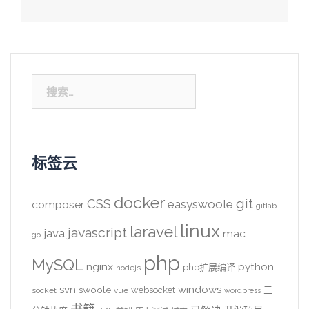
搜
索：
标签云
docker
CSS
git
easyswoole
composer
gitlab
linux
laravel
javascript
java
mac
go
php
MySQL
nginx
python
php扩展编译
nodejs
svn
windows
swoole
websocket
三
socket
vue
wordpress