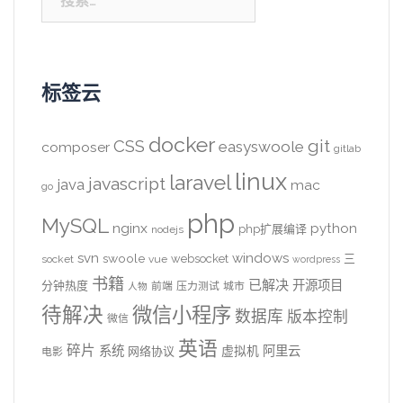
索：
标签云
docker
CSS
git
easyswoole
composer
gitlab
linux
laravel
javascript
java
mac
go
php
MySQL
nginx
python
php扩展编译
nodejs
svn
windows
swoole
websocket
三
socket
vue
wordpress
书籍
已解决
开源项目
分钟热度
前端
压力测试
城市
人物
待解决
微信小程序
数据库
版本控制
微信
英语
碎片
系统
阿里云
虚拟机
网络协议
电影