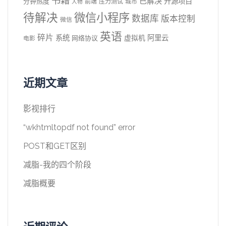
书籍
已解决
开源项目
分钟热度
前端
压力测试
城市
人物
待解决
微信小程序
数据库
版本控制
微信
英语
碎片
系统
阿里云
虚拟机
网络协议
电影
近期文章
影视排行
“wkhtmltopdf not found” error
POST和GET区别
减脂-我的四个阶段
减脂概要