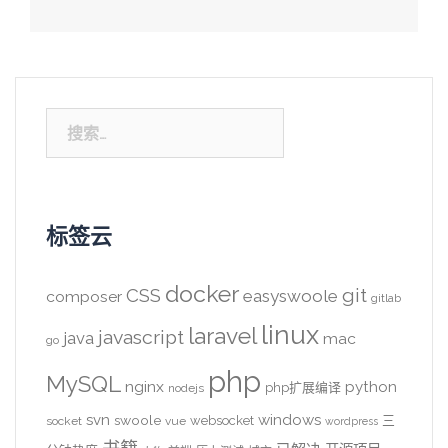
搜
索：
标签云
docker
CSS
git
easyswoole
composer
gitlab
linux
laravel
javascript
java
mac
go
php
MySQL
nginx
python
php扩展编译
nodejs
svn
windows
swoole
websocket
三
socket
vue
wordpress