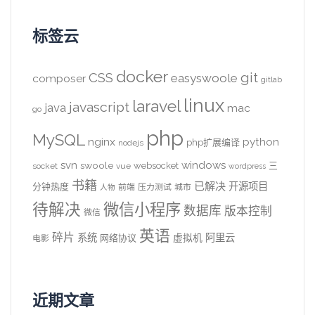
标签云
docker
CSS
git
easyswoole
composer
gitlab
linux
laravel
javascript
java
mac
go
php
MySQL
nginx
python
php扩展编译
nodejs
svn
windows
swoole
websocket
三
socket
vue
wordpress
书籍
已解决
开源项目
分钟热度
前端
压力测试
城市
人物
待解决
微信小程序
数据库
版本控制
微信
英语
碎片
系统
阿里云
虚拟机
网络协议
电影
近期文章