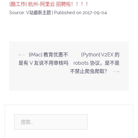
[酷工作] 杭州-阿里云 招聘啦！！！！
Source: V站最新主题
Published on 2017-09-04
Post
⟵
[iMac] 教育优惠不
[Python] V2EX 的
navigation
是有 V 友说不用审核吗
robots 协议，是不是
不禁止爬虫爬取？
⟶
搜
索：