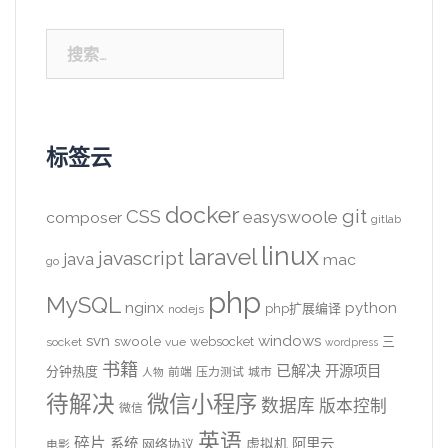
搜
索：
标签云
docker
CSS
git
easyswoole
composer
gitlab
linux
laravel
javascript
java
mac
go
php
MySQL
nginx
python
php扩展编译
nodejs
svn
windows
swoole
websocket
三
socket
vue
wordpress
书籍
已解决
开源项目
分钟热度
前端
压力测试
城市
人物
待解决
微信小程序
数据库
版本控制
微信
英语
碎片
系统
阿里云
虚拟机
网络协议
电影