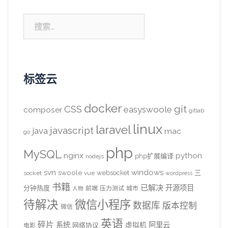
搜
索：
标签云
docker
CSS
git
easyswoole
composer
gitlab
linux
laravel
javascript
java
mac
go
php
MySQL
nginx
python
php扩展编译
nodejs
svn
windows
swoole
websocket
三
socket
vue
wordpress
书籍
已解决
开源项目
分钟热度
前端
压力测试
城市
人物
待解决
微信小程序
数据库
版本控制
微信
英语
碎片
系统
阿里云
虚拟机
网络协议
电影