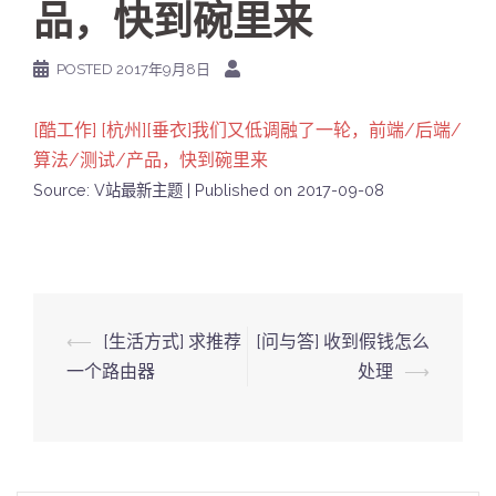
品，快到碗里来
POSTED
2017年9月8日
[酷工作] [杭州][垂衣]我们又低调融了一轮，前端/后端/
算法/测试/产品，快到碗里来
Source: V站最新主题
Published on 2017-09-08
Post
⟵
[生活方式] 求推荐
[问与答] 收到假钱怎么
navigation
一个路由器
处理
⟶