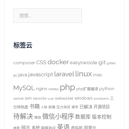
搜
索：
标签云
docker
CSS
git
easyswoole
composer
gitlab
linux
laravel
javascript
java
mac
go
php
MySQL
nginx
python
php扩展编译
nodejs
svn
windows
swoole
websocket
三
socket
vue
wordpress
书籍
已解决
开源项目
分钟热度
前端
压力测试
城市
人物
待解决
微信小程序
数据库
版本控制
微信
英语
碎片
系统
阿里云
虚拟机
网络协议
电影