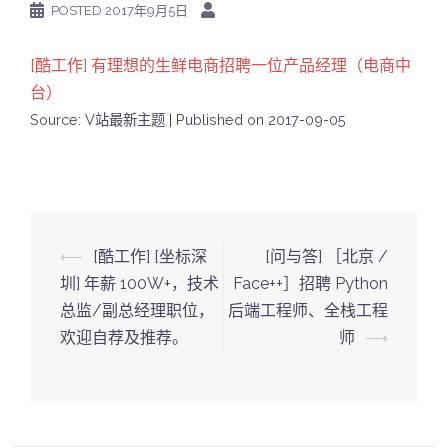
POSTED
2017年9月5日
[酷工作] 有理想的生鲜电商招聘一位产品经理（电商中
台）
Source: V站最新主题
Published on 2017-09-05
Post
⟵
[酷工作] [坐标深
[问与答] ［北京 /
navigation
圳] 年薪 100W+，技术
Face++］招聘 Python
总监/副总经理职位，
后端工程师、全栈工程
欢迎自荐及推荐。
师
⟶