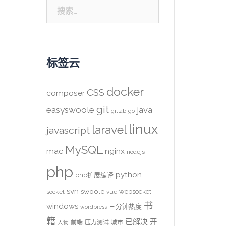
搜
索：
标签云
docker
CSS
composer
git
easyswoole
java
gitlab
go
linux
laravel
javascript
MySQL
mac
nginx
nodejs
php
python
php扩展编译
svn
swoole
websocket
socket
vue
书
windows
三分钟热度
wordpress
籍
已解决
开
前端
压力测试
城市
人物