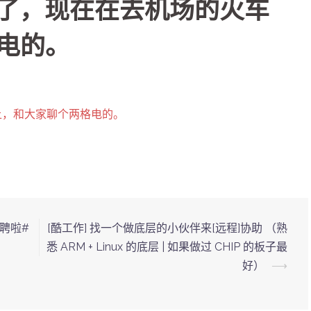
te 完了，现在在去机场的火车
电的。
火车上，和大家聊个两格电的。
招聘啦#
[酷工作] 找一个做底层的小伙伴来[远程]协助 （熟
悉 ARM + Linux 的底层 | 如果做过 CHIP 的板子最
好）
⟶