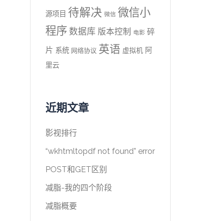
待解决
微信小
源项目
微信
程序
数据库
版本控制
碎
电影
英语
片
系统
阿
虚拟机
网络协议
里云
近期文章
影视排行
“wkhtmltopdf not found” error
POST和GET区别
减脂-我的四个阶段
减脂概要