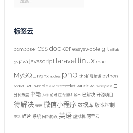
索：
标签云
docker
CSS
git
easyswoole
composer
gitlab
linux
laravel
javascript
java
mac
go
php
MySQL
nginx
python
php扩展编译
nodejs
svn
windows
swoole
websocket
三
socket
vue
wordpress
书籍
已解决
开源项目
分钟热度
前端
压力测试
城市
人物
待解决
微信小程序
数据库
版本控制
微信
英语
碎片
系统
阿里云
虚拟机
网络协议
电影