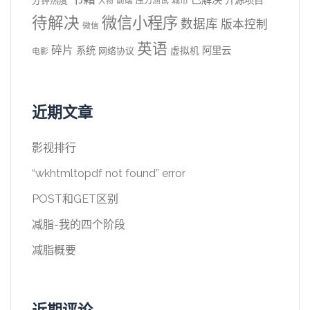
已解决
分钟热度
前端
压力测试
城市
人物
待解决
微信小程序
数据库
版本控制
微信
英语
碎片
系统
阿里云
虚拟机
网络协议
电影
近期文章
影视排行
“wkhtmltopdf not found” error
POST和GET区别
减脂-我的四个阶段
减脂概要