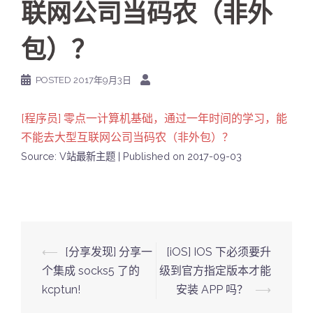
联网公司当码农（非外
包）？
POSTED
2017年9月3日
[程序员] 零点一计算机基础，通过一年时间的学习，能
不能去大型互联网公司当码农（非外包）？
Source: V站最新主题
Published on 2017-09-03
Post
⟵
[分享发现] 分享一
[iOS] IOS 下必须要升
navigation
个集成 socks5 了的
级到官方指定版本才能
kcptun!
安装 APP 吗？
⟶