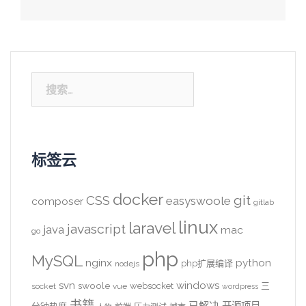
搜
索：
标签云
docker
CSS
git
easyswoole
composer
gitlab
linux
laravel
javascript
java
mac
go
php
MySQL
nginx
python
php扩展编译
nodejs
svn
windows
swoole
websocket
三
socket
vue
wordpress
书籍
开源项目