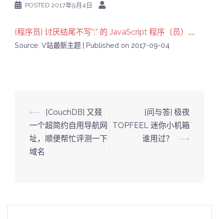
POSTED
2017年9月4日
[程序员] 讨厌结尾不写”;” 的 JavaScript 程序（员）……
Source: V站最新主题
Published on 2017-09-04
Post
⟵
[CouchDB] 又叕
[问与答] 极夜
navigation
一个超简约自用导航网
TOPFEEL 迷你小机箱
址，顺便帮忙评测一下
谁用过？
⟶
域名