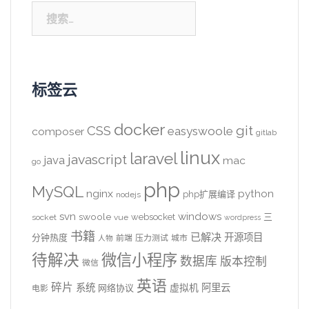
搜
索：
标签云
docker
CSS
git
easyswoole
composer
gitlab
linux
laravel
javascript
java
mac
go
php
MySQL
nginx
python
php扩展编译
nodejs
svn
windows
swoole
websocket
三
socket
vue
wordpress
书籍
已解决
开源项目
分钟热度
前端
压力测试
城市
人物
待解决
微信小程序
数据库
版本控制
微信
英语
碎片
系统
阿里云
虚拟机
网络协议
电影