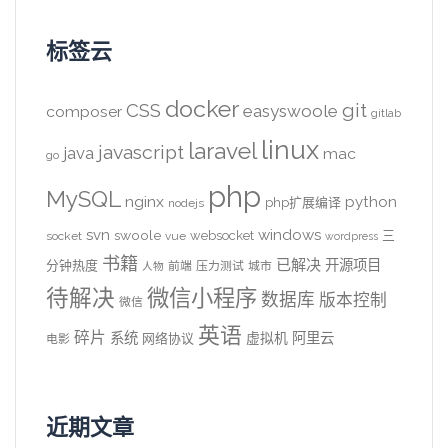
标签云
docker
CSS
git
easyswoole
composer
gitlab
linux
laravel
javascript
java
mac
go
php
MySQL
nginx
python
php扩展编译
nodejs
svn
windows
swoole
websocket
三
socket
vue
wordpress
书籍
已解决
开源项目
分钟热度
前端
压力测试
城市
人物
待解决
微信小程序
数据库
版本控制
微信
英语
碎片
系统
阿里云
虚拟机
网络协议
电影
近期文章