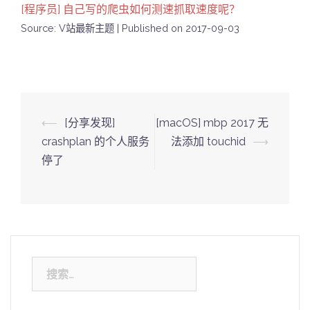
[程序员] 自己写的爬虫如何测速抓取速度呢？
Source: V站最新主题
Published on 2017-09-03
Post
⟵
[分享发现]
[macOS] mbp 2017 无
navigation
crashplan 的个人服务
法添加 touchid
⟶
停了
搜
索：