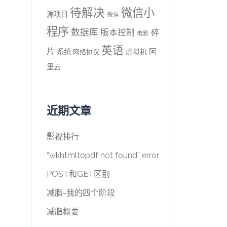
待解决
微信小
源项目
微信
程序
数据库
版本控制
碎
电影
英语
片
系统
阿
虚拟机
网络协议
里云
近期文章
影视排行
“wkhtmltopdf not found” error
POST和GET区别
减脂-我的四个阶段
减脂概要