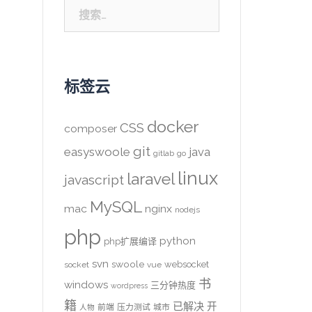
搜
索：
标签云
docker
CSS
composer
git
easyswoole
java
gitlab
go
linux
laravel
javascript
MySQL
mac
nginx
nodejs
php
python
php扩展编译
svn
swoole
websocket
socket
vue
书
windows
三分钟热度
wordpress
籍
已解决
开
前端
压力测试
城市
人物