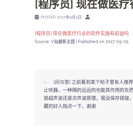
[程序员] 现在做医
POSTED
2017年9月5日
[程序员] 现在做医疗行业的软件实施有前途吗
Source: V站最新主题
Published on 2017-09-05
Post
⟵
[问与答] 之前看到某个帖子里有人推
止吠器，一种隔的远远的也能其作用的东
navigation
是超声波还是次声波原理，我没保存链接
藏的好人指点一下，谢谢