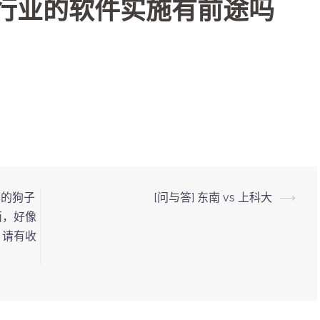
疗行业的软件实施有前途吗
荐的狗子
[问与答] 东南 vs 上科大
⟶
西，好像
，请有收