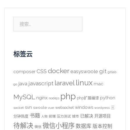
搜
索：
标签云
docker
CSS
git
easyswoole
composer
gitlab
linux
laravel
javascript
java
mac
go
php
MySQL
nginx
python
php扩展编译
nodejs
svn
windows
swoole
websocket
三
socket
vue
wordpress
书籍
已解决
开源项目
分钟热度
前端
压力测试
城市
人物
待解决
微信小程序
数据库
版本控制
微信