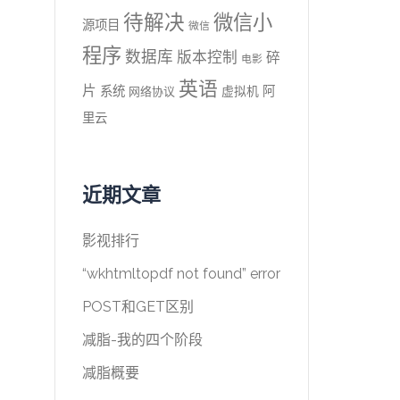
待解决
微信小
源项目
微信
程序
数据库
版本控制
碎
电影
英语
片
系统
阿
虚拟机
网络协议
里云
近期文章
影视排行
“wkhtmltopdf not found” error
POST和GET区别
减脂-我的四个阶段
减脂概要