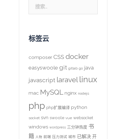
搜
索：
标签云
docker
CSS
composer
git
easyswoole
java
gitlab
go
linux
laravel
javascript
MySQL
mac
nginx
nodejs
php
python
php扩展编译
svn
swoole
websocket
socket
vue
书
windows
三分钟热度
wordpress
籍
已解决
开
前端
压力测试
城市
人物