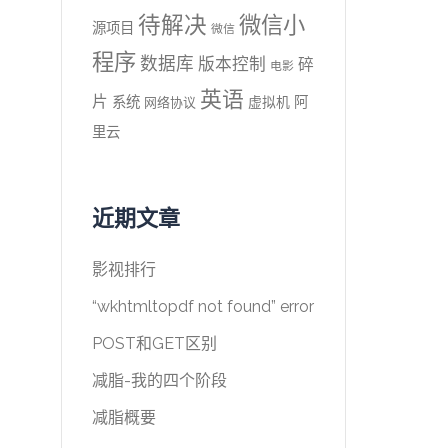
待解决
微信小
源项目
微信
程序
数据库
版本控制
碎
电影
英语
片
系统
阿
虚拟机
网络协议
里云
近期文章
影视排行
“wkhtmltopdf not found” error
POST和GET区别
减脂-我的四个阶段
减脂概要