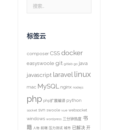
搜
索：
标签云
docker
CSS
composer
git
easyswoole
java
gitlab
go
linux
laravel
javascript
MySQL
mac
nginx
nodejs
php
python
php扩展编译
svn
swoole
websocket
socket
vue
书
windows
三分钟热度
wordpress
籍
已解决
开
前端
压力测试
城市
人物