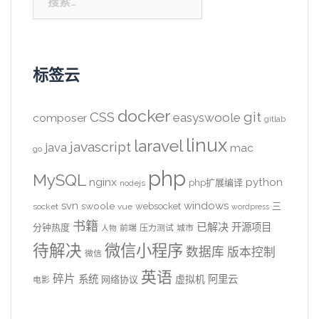
索：
标签云
docker
CSS
git
easyswoole
composer
gitlab
linux
laravel
javascript
java
mac
go
php
MySQL
nginx
python
php扩展编译
nodejs
svn
windows
swoole
websocket
三
socket
vue
wordpress
书籍
已解决
开源项目
分钟热度
前端
压力测试
城市
人物
待解决
微信小程序
数据库
版本控制
微信
英语
碎片
系统
阿里云
虚拟机
网络协议
电影