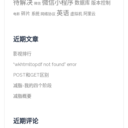
待解决
微信小程序
数据库
版本控制
微信
英语
碎片
系统
阿里云
虚拟机
网络协议
电影
近期文章
影视排行
“wkhtmltopdf not found” error
POST和GET区别
减脂-我的四个阶段
减脂概要
近期评论