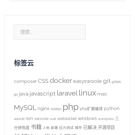
搜
索：
标签云
docker
CSS
git
easyswoole
composer
gitlab
linux
laravel
javascript
java
mac
go
php
MySQL
nginx
python
php扩展编译
nodejs
svn
windows
swoole
websocket
三
socket
vue
wordpress
书籍
已解决
开源项目
分钟热度
前端
压力测试
城市
人物