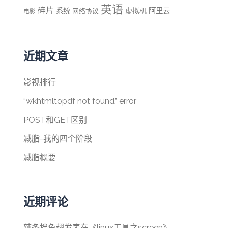
英语
碎片
系统
阿里云
虚拟机
网络协议
电影
近期文章
影视排行
“wkhtmltopdf not found” error
POST和GET区别
减脂-我的四个阶段
减脂概要
近期评论
辣条拌鱼翅
发表在《
linux工具之screen
》