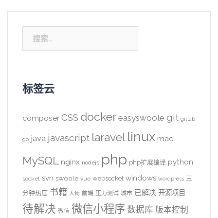
搜
索：
标签云
docker
CSS
git
easyswoole
composer
gitlab
linux
laravel
javascript
java
mac
go
php
MySQL
nginx
python
php扩展编译
nodejs
svn
windows
swoole
websocket
三
socket
vue
wordpress
书籍
已解决
开源项目
分钟热度
前端
压力测试
城市
人物
待解决
微信小程序
数据库
版本控制
微信