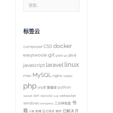
搜
索：
标签云
docker
CSS
composer
git
easyswoole
java
gitlab
go
linux
laravel
javascript
MySQL
mac
nginx
nodejs
php
python
php扩展编译
svn
swoole
websocket
socket
vue
书
windows
三分钟热度
wordpress
籍
已解决
开
前端
压力测试
城市
人物