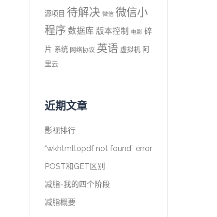
待解决
微信小
源项目
微信
程序
数据库
版本控制
碎
电影
英语
片
系统
阿
虚拟机
网络协议
里云
近期文章
影视排行
“wkhtmltopdf not found” error
POST和GET区别
减脂-我的四个阶段
减脂概要