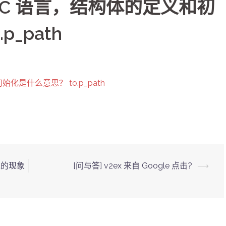
段 C 语言，结构体的定义和初
_path
化是什么意思？ to.p_path
趣的现象
[问与答] v2ex 来自 Google 点击?
⟶