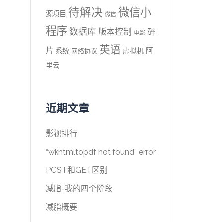
待解决
微信小
源项目
微信
程序
数据库
版本控制
碎
电影
英语
片
系统
阿
虚拟机
网络协议
里云
近期文章
影视排行
“wkhtmltopdf not found” error
POST和GET区别
减脂-我的四个阶段
减脂概要