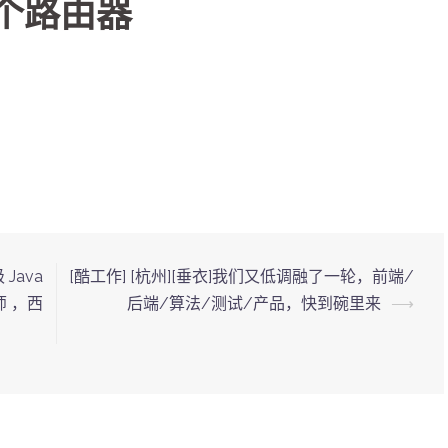
一个路由器
Java
[酷工作] [杭州][垂衣]我们又低调融了一轮，前端/
师 ，西
后端/算法/测试/产品，快到碗里来
⟶