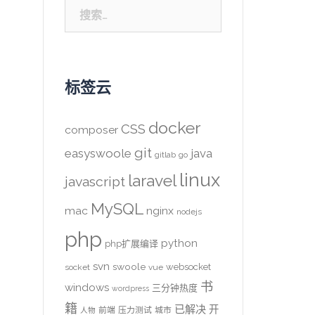
搜
索：
标签云
docker
CSS
composer
git
easyswoole
java
gitlab
go
linux
laravel
javascript
MySQL
mac
nginx
nodejs
php
python
php扩展编译
svn
swoole
websocket
socket
vue
书
windows
三分钟热度
wordpress
籍
已解决
开
前端
压力测试
城市
人物