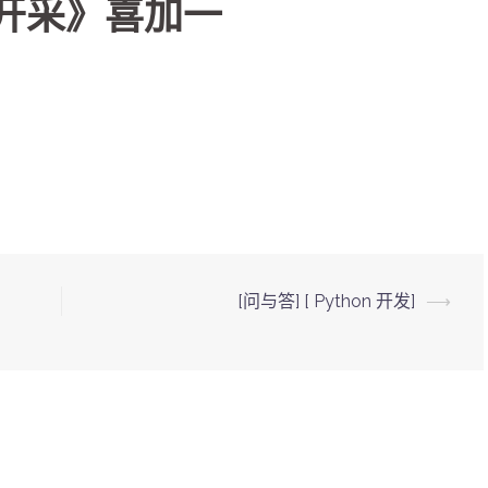
：开采》喜加一
[问与答] [ Python 开发]
⟶