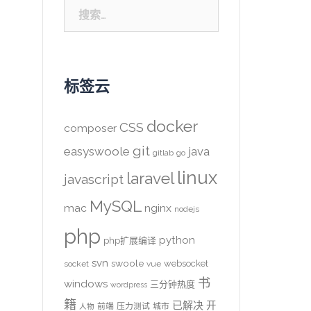
搜
索：
标签云
docker
CSS
composer
git
easyswoole
java
gitlab
go
linux
laravel
javascript
MySQL
mac
nginx
nodejs
php
python
php扩展编译
svn
swoole
websocket
socket
vue
书
windows
三分钟热度
wordpress
籍
已解决
开
前端
压力测试
城市
人物