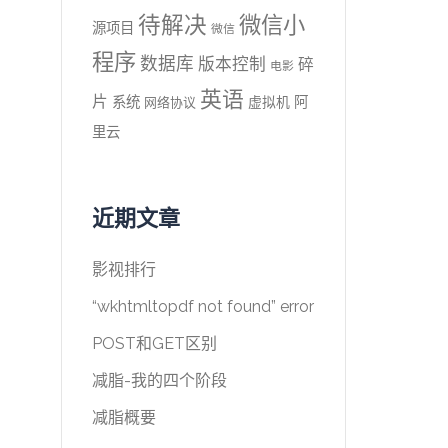
待解决
微信小
源项目
微信
程序
数据库
版本控制
碎
电影
英语
片
系统
阿
虚拟机
网络协议
里云
近期文章
影视排行
“wkhtmltopdf not found” error
POST和GET区别
减脂-我的四个阶段
减脂概要