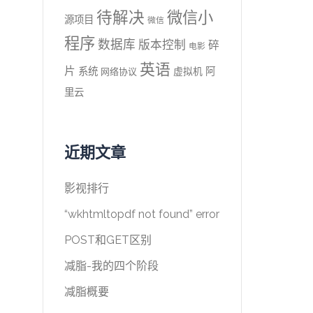
待解决
微信小
源项目
微信
程序
数据库
版本控制
碎
电影
英语
片
系统
阿
虚拟机
网络协议
里云
近期文章
影视排行
“wkhtmltopdf not found” error
POST和GET区别
减脂-我的四个阶段
减脂概要