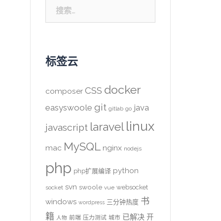
搜
索：
标签云
docker
CSS
composer
git
easyswoole
java
gitlab
go
linux
laravel
javascript
MySQL
mac
nginx
nodejs
php
python
php扩展编译
svn
swoole
websocket
socket
vue
书
windows
三分钟热度
wordpress
籍
已解决
开
前端
压力测试
城市
人物