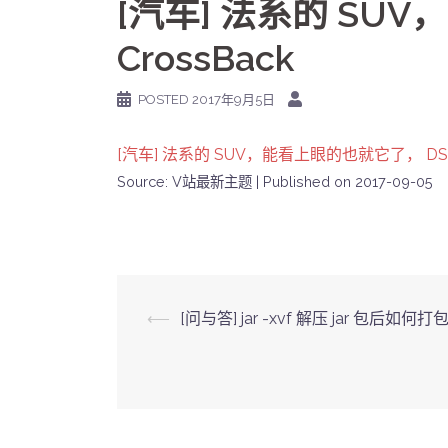
[汽车] 法系的 SU
CrossBack
POSTED
2017年9月5日
[汽车] 法系的 SUV，能看上眼的也就它了， DS7 
Source: V站最新主题
Published on 2017-09-05
Post
⟵
[问与答] jar -xvf 解压 jar 包后如何打
navigation