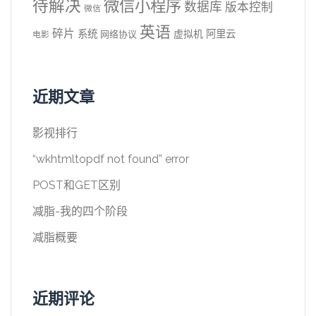
待解决
微信小程序
数据库
版本控制
微信
英语
碎片
系统
阿里云
虚拟机
网络协议
电影
近期文章
影视排行
“wkhtmltopdf not found” error
POST和GET区别
减脂-我的四个阶段
减脂概要
近期评论