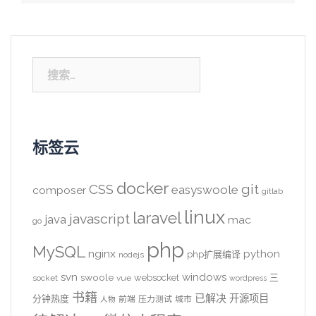
搜
索：
标签云
docker
CSS
git
easyswoole
composer
gitlab
linux
laravel
javascript
java
mac
go
php
MySQL
nginx
python
php扩展编译
nodejs
svn
windows
swoole
websocket
三
socket
vue
wordpress
书籍
已解决
开源项目
分钟热度
前端
压力测试
城市
人物