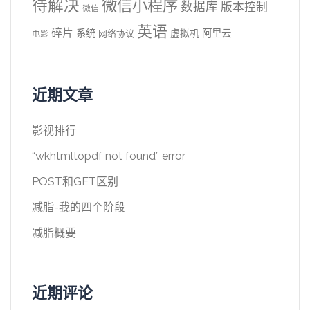
待解决
微信小程序
数据库
版本控制
微信
英语
碎片
系统
阿里云
虚拟机
网络协议
电影
近期文章
影视排行
“wkhtmltopdf not found” error
POST和GET区别
减脂-我的四个阶段
减脂概要
近期评论