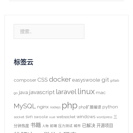
搜
索：
标签云
docker
CSS
git
easyswoole
composer
gitlab
linux
laravel
javascript
java
mac
go
php
MySQL
nginx
python
php扩展编译
nodejs
svn
windows
swoole
websocket
三
socket
vue
wordpress
书籍
已解决
开源项目
分钟热度
前端
压力测试
城市
人物