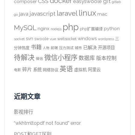
docker
CSS
git
easyswoole
composer
gitlab
linux
laravel
javascript
java
mac
go
php
MySQL
nginx
python
php扩展编译
nodejs
svn
windows
swoole
websocket
三
socket
vue
wordpress
书籍
已解决
开源项目
分钟热度
前端
压力测试
城市
人物
待解决
微信小程序
数据库
版本控制
微信
英语
碎片
系统
阿里云
虚拟机
网络协议
电影
近期文章
影视排行
“wkhtmltopdf not found” error
POST和GET区别