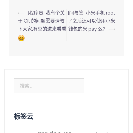
Post
⟵
[程序员] 我有个关
[问与答] 小米手机 root
navigation
于 Git 的问题需要请教
了之后还可以使用小米
下大家,有空的进来看看
钱包的米 pay 么?
⟶
搜
索：
标签云