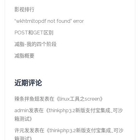
影视排行
“wkhtmltopdf not found” error
POST和GET区别
减脂-我的四个阶段
减脂概要
近期评论
辣条拌鱼翅
发表在《
linux工具之screen
》
admin
发表在《
thinkphp3.2新版支付宝集成_可沙
箱测试
》
许元发
发表在《
thinkphp3.2新版支付宝集成_可沙
箱测试
》