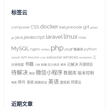
标签云
docker
CSS
git
easyswoole
composer
gitlab
linux
laravel
javascript
java
mac
go
php
MySQL
nginx
python
php扩展编译
nodejs
svn
windows
swoole
websocket
三
socket
vue
wordpress
书籍
已解决
开源项目
分钟热度
前端
压力测试
城市
人物
待解决
微信小程序
数据库
版本控制
微信
英语
碎片
系统
阿里云
虚拟机
网络协议
电影
近期文章