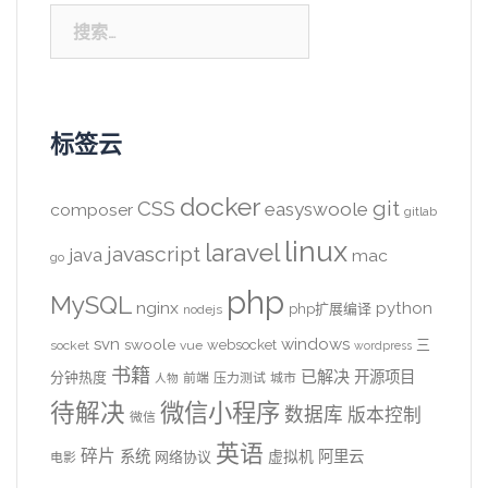
搜
索：
标签云
docker
CSS
git
easyswoole
composer
gitlab
linux
laravel
javascript
java
mac
go
php
MySQL
nginx
python
php扩展编译
nodejs
svn
windows
swoole
websocket
三
socket
vue
wordpress
书籍
已解决
开源项目
分钟热度
前端
压力测试
城市
人物
待解决
微信小程序
数据库
版本控制
微信
英语
碎片
系统
阿里云
虚拟机
网络协议
电影