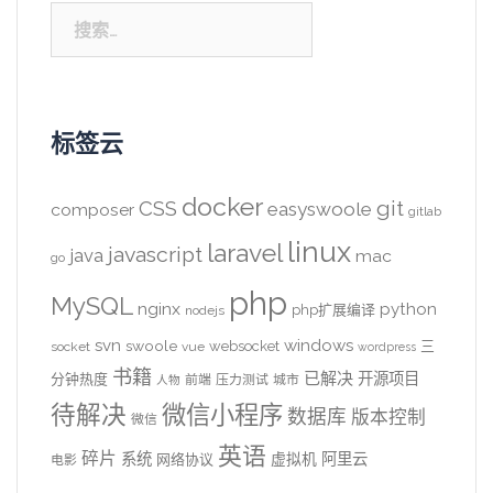
搜
索：
标签云
docker
CSS
git
easyswoole
composer
gitlab
linux
laravel
javascript
java
mac
go
php
MySQL
nginx
python
php扩展编译
nodejs
svn
windows
swoole
websocket
三
socket
vue
wordpress
书籍
已解决
开源项目
分钟热度
前端
压力测试
城市
人物
待解决
微信小程序
数据库
版本控制
微信
英语
碎片
系统
阿里云
虚拟机
网络协议
电影