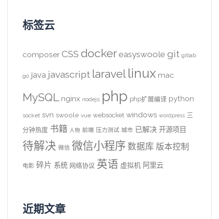
标签云
docker
CSS
git
easyswoole
composer
gitlab
linux
laravel
javascript
java
mac
go
php
MySQL
nginx
python
php扩展编译
nodejs
svn
windows
swoole
websocket
三
socket
vue
wordpress
书籍
已解决
开源项目
分钟热度
前端
压力测试
城市
人物
待解决
微信小程序
数据库
版本控制
微信
英语
碎片
系统
阿里云
虚拟机
网络协议
电影
近期文章