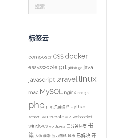
搜
索：
标签云
docker
CSS
composer
git
easyswoole
java
gitlab
go
linux
laravel
javascript
MySQL
mac
nginx
nodejs
php
python
php扩展编译
svn
swoole
websocket
socket
vue
书
windows
三分钟热度
wordpress
籍
已解决
开
前端
压力测试
城市
人物