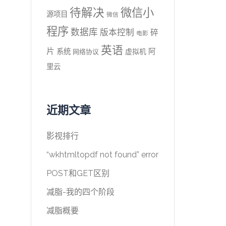
待解决
微信小
源项目
微信
程序
数据库
版本控制
碎
电影
英语
片
系统
阿
虚拟机
网络协议
里云
近期文章
影视排行
“wkhtmltopdf not found” error
POST和GET区别
减脂-我的四个阶段
减脂概要