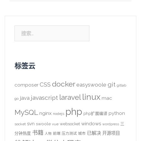
搜
索：
标签云
docker
CSS
git
easyswoole
composer
gitlab
linux
laravel
javascript
java
mac
go
php
MySQL
nginx
python
php扩展编译
nodejs
svn
windows
swoole
websocket
三
socket
vue
wordpress
书籍
已解决
开源项目
分钟热度
前端
压力测试
城市
人物