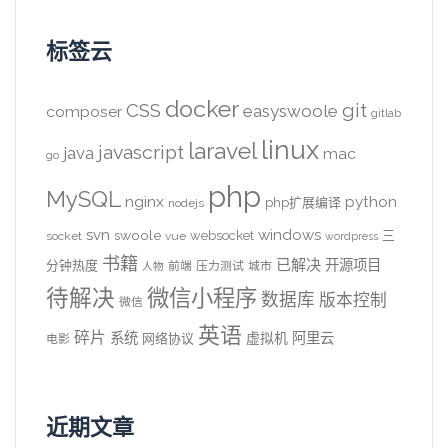
标签云
docker
CSS
git
easyswoole
composer
gitlab
linux
laravel
javascript
java
mac
go
php
MySQL
nginx
python
php扩展编译
nodejs
svn
windows
swoole
websocket
三
socket
vue
wordpress
书籍
已解决
开源项目
分钟热度
前端
压力测试
城市
人物
待解决
微信小程序
数据库
版本控制
微信
英语
碎片
系统
阿里云
虚拟机
网络协议
电影
近期文章