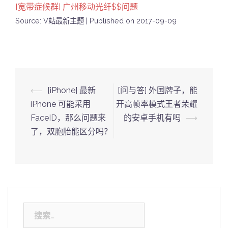
[宽带症候群] 广州移动光纤$$问题
Source: V站最新主题
Published on 2017-09-09
Post
⟵
[iPhone] 最新
[问与答] 外国牌子，能
navigation
iPhone 可能采用
开高帧率模式王者荣耀
FaceID，那么问题来
的安卓手机有吗
⟶
了，双胞胎能区分吗？
搜
索：