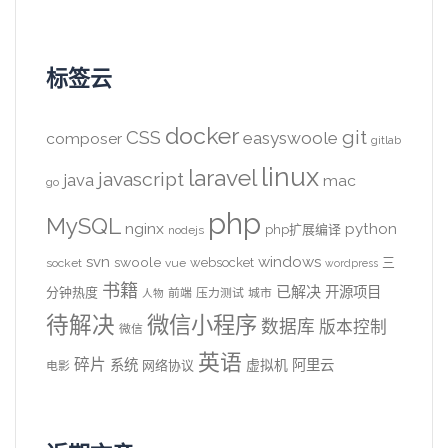
标签云
docker
CSS
git
easyswoole
composer
gitlab
linux
laravel
javascript
java
mac
go
php
MySQL
nginx
python
php扩展编译
nodejs
svn
windows
swoole
websocket
三
socket
vue
wordpress
书籍
已解决
开源项目
分钟热度
前端
压力测试
城市
人物
待解决
微信小程序
数据库
版本控制
微信
英语
碎片
系统
阿里云
虚拟机
网络协议
电影