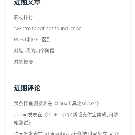
近期文章
影视排行
“wkhtmltopdf not found” error
POST和GET区别
减脂-我的四个阶段
减脂概要
近期评论
辣条拌鱼翅
发表在《
linux工具之screen
》
admin
发表在《
thinkphp3.2新版支付宝集成_可沙
箱测试
》
许元发
发表在《
thinkphp3.2新版支付宝集成_可沙