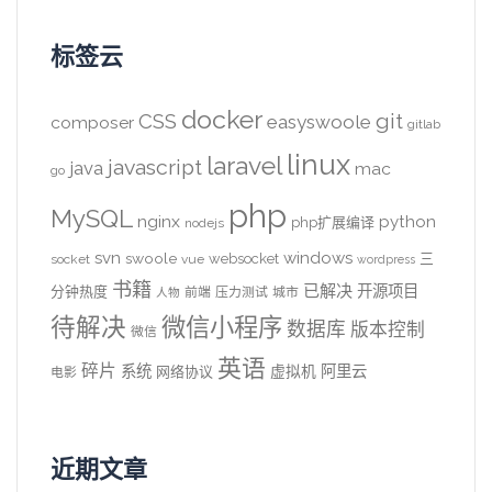
标签云
docker
CSS
git
easyswoole
composer
gitlab
linux
laravel
javascript
java
mac
go
php
MySQL
nginx
python
php扩展编译
nodejs
svn
windows
swoole
websocket
三
socket
vue
wordpress
书籍
已解决
开源项目
分钟热度
前端
压力测试
城市
人物
待解决
微信小程序
数据库
版本控制
微信
英语
碎片
系统
阿里云
虚拟机
网络协议
电影
近期文章