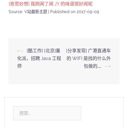
[奇思妙想] 我刚闻了闻 JY 的味道很好闻呢
Source: V站最新主题
Published on 2017-09-09
Post
⟵
[酷工作] [北京]量
[分享发现] 广港直通车
navigation
化派，招聘 Java 工程
的 WIFI 是找的什么外
师
包做的……
⟶
搜
索：