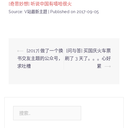
[奇思妙想] 听说中国有嘻哈很火
Source: V站最新主题
Published on 2017-09-05
Post
⟵
[2017] 做了一个换
[问与答] 买国庆火车票
navigation
书交友主题的公众号，
刷了 3 天了。。。心好
求吐槽
累
⟶
搜
索：