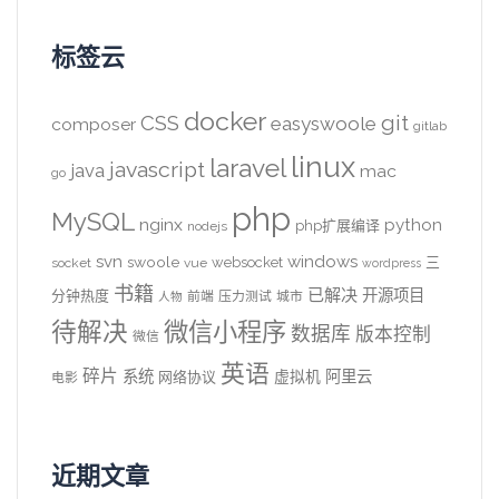
标签云
docker
CSS
git
easyswoole
composer
gitlab
linux
laravel
javascript
java
mac
go
php
MySQL
nginx
python
php扩展编译
nodejs
svn
windows
swoole
websocket
三
socket
vue
wordpress
书籍
已解决
开源项目
分钟热度
前端
压力测试
城市
人物
待解决
微信小程序
数据库
版本控制
微信
英语
碎片
系统
阿里云
虚拟机
网络协议
电影
近期文章