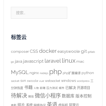
搜
索：
标签云
docker
CSS
git
easyswoole
composer
gitlab
linux
laravel
javascript
java
mac
go
php
MySQL
nginx
python
php扩展编译
nodejs
svn
windows
swoole
websocket
三
socket
vue
wordpress
书籍
已解决
开源项目
分钟热度
前端
压力测试
城市
人物
待解决
微信小程序
数据库
版本控制
微信
英语
碎片
系统
阿里云
虚拟机
网络协议
电影