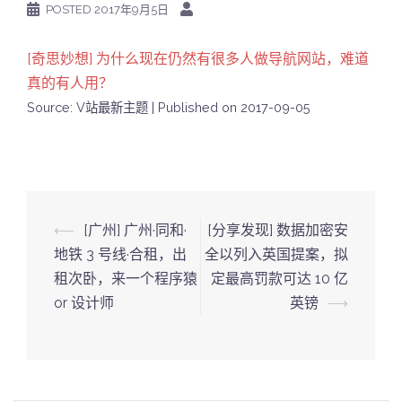
POSTED
2017年9月5日
[奇思妙想] 为什么现在仍然有很多人做导航网站，难道
真的有人用？
Source: V站最新主题
Published on 2017-09-05
Post
⟵
[广州] 广州·同和·
[分享发现] 数据加密安
navigation
地铁 3 号线·合租，出
全以列入英国提案，拟
租次卧，来一个程序猿
定最高罚款可达 10 亿
or 设计师
英镑
⟶