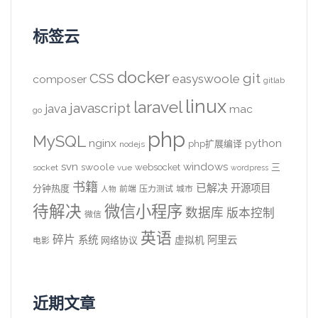
标签云
docker
CSS
git
easyswoole
composer
gitlab
linux
laravel
javascript
java
mac
go
php
MySQL
nginx
python
php扩展编译
nodejs
svn
windows
swoole
websocket
三
socket
vue
wordpress
书籍
已解决
开源项目
分钟热度
前端
压力测试
城市
人物
待解决
微信小程序
数据库
版本控制
微信
英语
碎片
系统
阿里云
虚拟机
网络协议
电影
近期文章