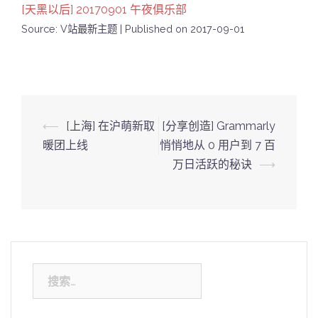
[天黑以后] 20170901 午夜俱乐部
Source: V站最新主题
Published on 2017-09-01
Post
⟵
[上海] 在沪萌新取
[分享创造] Grammarly
navigation
暖团上线
悄悄地从 0 用户到 7 百
万日活跃的秘诀
⟶
搜
索：