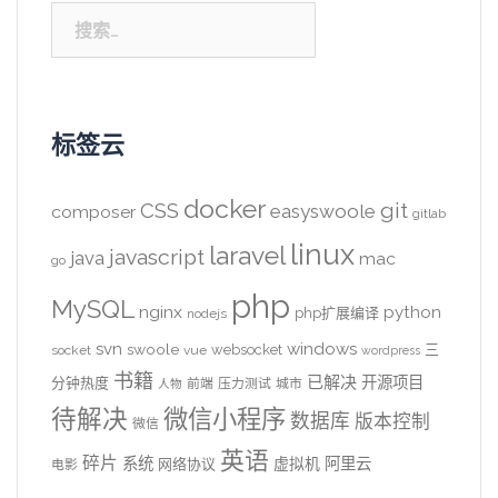
搜
索：
标签云
docker
CSS
git
easyswoole
composer
gitlab
linux
laravel
javascript
java
mac
go
php
MySQL
nginx
python
php扩展编译
nodejs
svn
windows
swoole
websocket
三
socket
vue
wordpress
书籍
已解决
开源项目
分钟热度
前端
压力测试
城市
人物
待解决
微信小程序
数据库
版本控制
微信
英语
碎片
系统
阿里云
虚拟机
网络协议
电影