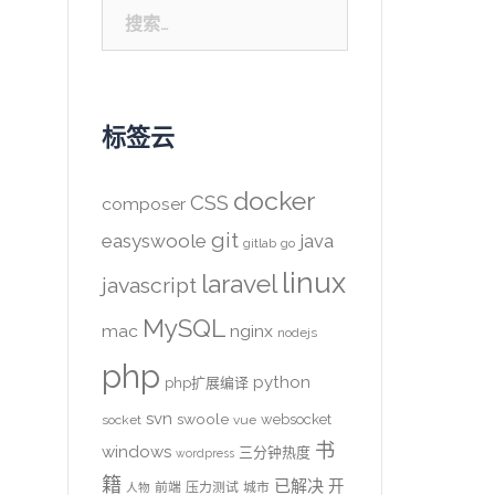
搜
索：
标签云
docker
CSS
composer
git
easyswoole
java
gitlab
go
linux
laravel
javascript
MySQL
mac
nginx
nodejs
php
python
php扩展编译
svn
swoole
websocket
socket
vue
书
windows
三分钟热度
wordpress
籍
已解决
开
前端
压力测试
城市
人物