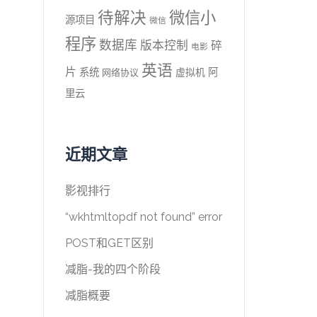
待解决
微信小
源项目
微信
程序
数据库
版本控制
碎
电影
英语
片
系统
阿
虚拟机
网络协议
里云
近期文章
影视排行
“wkhtmltopdf not found” error
POST和GET区别
减脂-我的四个阶段
减脂概要