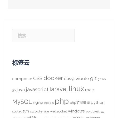
搜
索：
标签云
docker
CSS
git
easyswoole
composer
gitlab
linux
laravel
javascript
java
mac
go
php
MySQL
nginx
python
php扩展编译
nodejs
svn
windows
swoole
websocket
三
socket
vue
wordpress