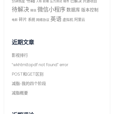
书籍
已解决
开源项目
分钟热度
前端
压力测试
城市
人物
待解决
微信小程序
数据库
版本控制
微信
英语
碎片
系统
阿里云
虚拟机
网络协议
电影
近期文章
影视排行
“wkhtmltopdf not found” error
POST和GET区别
减脂-我的四个阶段
减脂概要