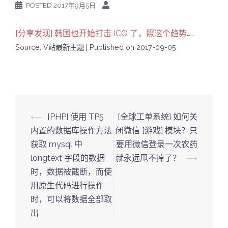
POSTED
2017年9月5日
[分享发现] 韩国也开始打击 ICO 了，照这个趋势……
Source: V站最新主题
Published on 2017-09-05
Post
⟵
[PHP] 使用 TP5
[全球工单系统] 如何关
navigation
内置的数据库操作方法
闭微信 [游戏] 模块？只
获取 mysql 中
要用微信登录一次农药
longtext 字段的数据
就永远甩不掉了？
⟶
时，数据被截断，而使
用原生代码进行操作
时，可以将数据全部取
出