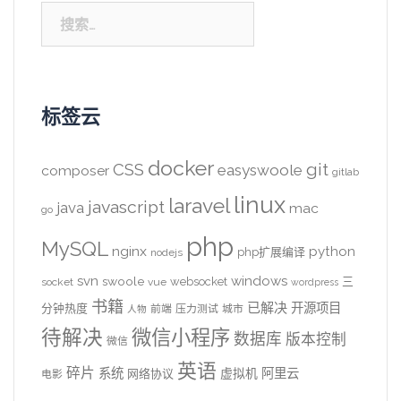
搜
索：
标签云
docker
CSS
git
easyswoole
composer
gitlab
linux
laravel
javascript
java
mac
go
php
MySQL
nginx
python
php扩展编译
nodejs
svn
windows
swoole
websocket
三
socket
vue
wordpress
书籍
已解决
开源项目
分钟热度
前端
压力测试
城市
人物
待解决
微信小程序
数据库
版本控制
微信
英语
碎片
系统
阿里云
虚拟机
网络协议
电影