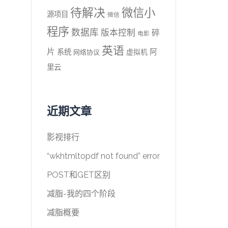
待解决
微信小
源项目
微信
程序
数据库
版本控制
碎
电影
英语
片
系统
阿
虚拟机
网络协议
里云
近期文章
影视排行
“wkhtmltopdf not found” error
POST和GET区别
减脂-我的四个阶段
减脂概要