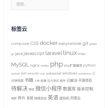
搜
索：
标签云
docker
CSS
git
easyswoole
composer
gitlab
linux
laravel
javascript
java
mac
go
php
MySQL
nginx
python
php扩展编译
nodejs
svn
windows
swoole
websocket
三
socket
vue
wordpress
书籍
已解决
开源项目
分钟热度
前端
压力测试
城市
人物
待解决
微信小程序
数据库
版本控制
微信
英语
碎片
系统
阿里云
虚拟机
网络协议
电影