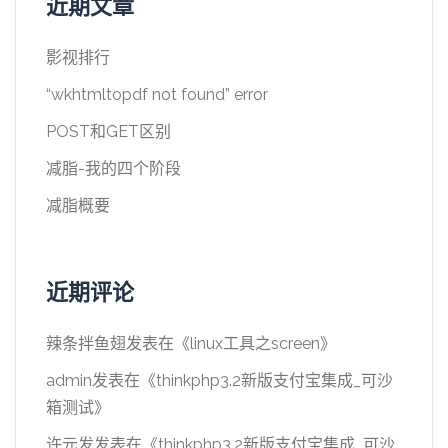
近期文章
影视排行
“wkhtmltopdf not found” error
POST和GET区别
减脂-我的四个阶段
减脂概要
近期评论
辣条拌鱼翅
发表在《
linux工具之screen
》
admin
发表在《
thinkphp3.2新版支付宝集成_可沙
箱测试
》
许元发
发表在《
thinkphp3.2新版支付宝集成_可沙