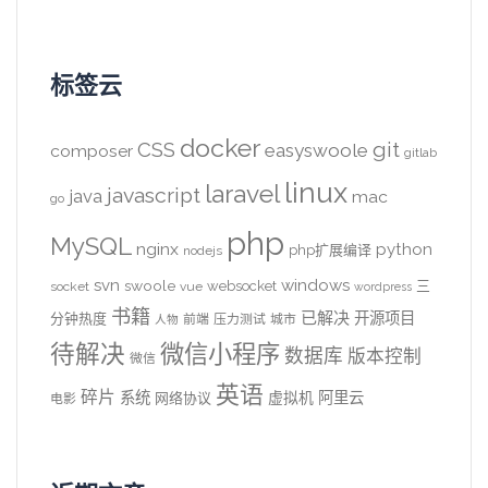
标签云
docker
CSS
git
easyswoole
composer
gitlab
linux
laravel
javascript
java
mac
go
php
MySQL
nginx
python
php扩展编译
nodejs
svn
windows
swoole
websocket
三
socket
vue
wordpress
书籍
已解决
开源项目
分钟热度
前端
压力测试
城市
人物
待解决
微信小程序
数据库
版本控制
微信
英语
碎片
系统
阿里云
虚拟机
网络协议
电影