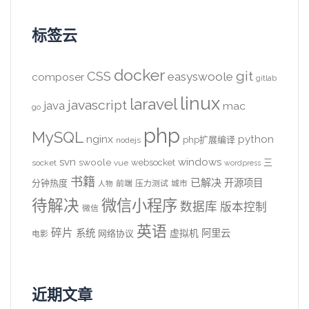
标签云
docker
CSS
git
easyswoole
composer
gitlab
linux
laravel
javascript
java
mac
go
php
MySQL
nginx
python
php扩展编译
nodejs
svn
windows
swoole
websocket
三
socket
vue
wordpress
书籍
已解决
开源项目
分钟热度
前端
压力测试
城市
人物
待解决
微信小程序
数据库
版本控制
微信
英语
碎片
系统
阿里云
虚拟机
网络协议
电影
近期文章