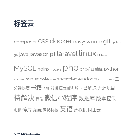
标签云
docker
CSS
git
easyswoole
composer
gitlab
linux
laravel
javascript
java
mac
go
php
MySQL
nginx
python
php扩展编译
nodejs
svn
windows
swoole
websocket
三
socket
vue
wordpress
书籍
已解决
开源项目
分钟热度
前端
压力测试
城市
人物
待解决
微信小程序
数据库
版本控制
微信
英语
碎片
系统
阿里云
虚拟机
网络协议
电影