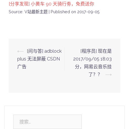
[分享发现] 小黄车 90 天骑行劵，免费送你
Source: V站最新主题
Published on 2017-09-05
Post
⟵
[问与答] adblock
[程序员] 现在是
navigation
plus 无法屏蔽 CSDN
2017/09/05 18:03
广告
分，网易云音乐挂
了？？
⟶
搜
索：