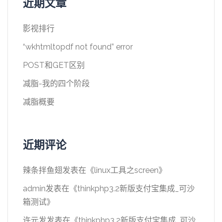
近期文章
影视排行
“wkhtmltopdf not found” error
POST和GET区别
减脂-我的四个阶段
减脂概要
近期评论
辣条拌鱼翅
发表在《
linux工具之screen
》
admin
发表在《
thinkphp3.2新版支付宝集成_可沙
箱测试
》
许元发
发表在《
thinkphp3.2新版支付宝集成_可沙